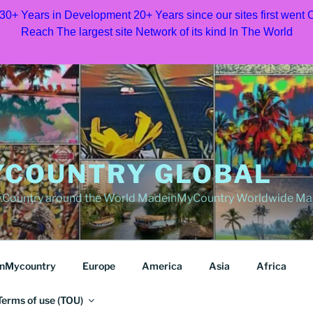
 30+ Years in Development 20+ Years since our sites first went
Reach The largest site Network of its kind In The World
COUNTRY GLOBAL
Country around the World MadeinMyCountry Worldwide Ma
nMycountry
Europe
America
Asia
Africa
Terms of use (TOU)