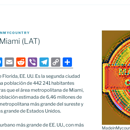
INMYCOUNTRY
Miami (LAT)
M
E
R
Vi
T
C
S
e
m
e
b
el
o
h
 Florida, EE. UU. Es la segunda ciudad
ss
ai
d
er
e
p
ar
na población de 442 241 habitantes
e
l
di
gr
y
e
as que el área metropolitana de Miami,
n
t
a
Li
 población estimada de 6,46 millones de
a metropolitana más grande del sureste y
g
m
n
ás grande de Estados Unidos.
er
k
e urbano más grande de EE. UU., con más
MadeinMycountr