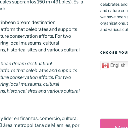
uales superan los 150 m (491 pies). Es la
celebrates and s
ade.
and nature cons
we have been s
organizations, t
and various cul
CHOOSE YOU
bbean dream destination!
English
latform that celebrates and supports
 nature conservation efforts. For two
ing local museums, cultural
ns, historical sites and various cultural
 líder en finanzas, comercio, cultura,
El área metropolitana de Miami es, por