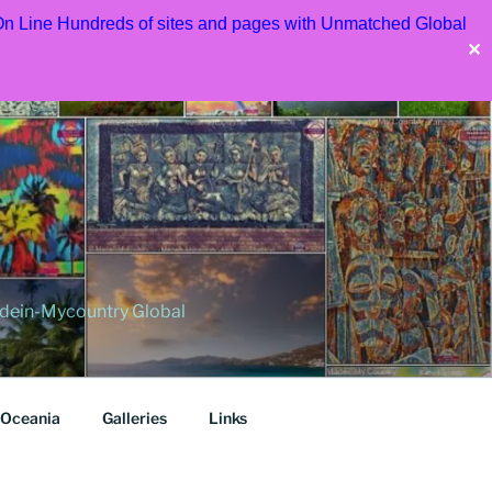
 On Line Hundreds of sites and pages with Unmatched Global
✕
dein-Mycountry Global
Oceania
Galleries
Links