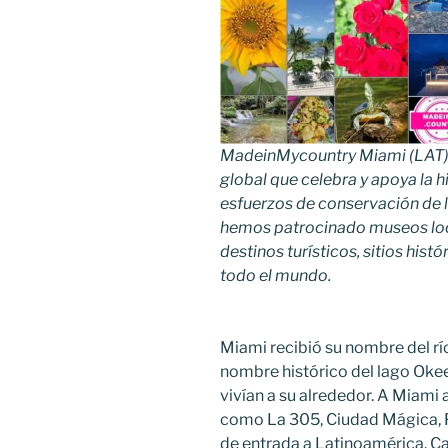
MadeinMycountry Miami (LAT)
global que celebra y apoya la hist
esfuerzos de conservación de l
hemos patrocinado museos loca
destinos turísticos, sitios hist
todo el mundo.
Miami recibió su nombre del rí
nombre histórico del lago Oke
vivían a su alrededor. A Miami
como La 305, Ciudad Mágica, P
de entrada a Latinoamérica, Cap