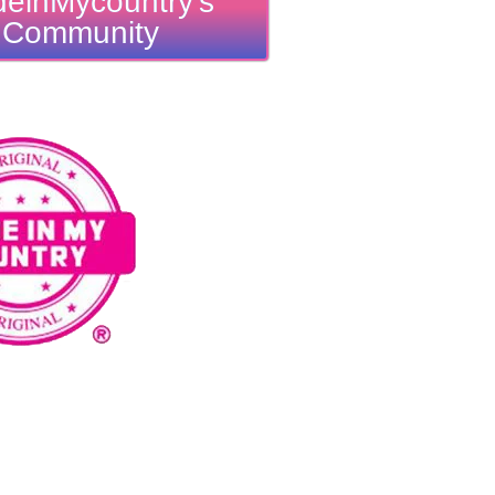
einMycountry's
Community