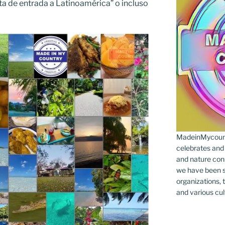
a de entrada a Latinoamérica” ​​o incluso
MadeinMycountr
celebrates and s
and nature cons
we have been s
organizations, t
and various cul