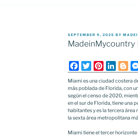
POSTED
SEPTEMBER 9, 2025
BY
MADE
ON
MadeinMycountry 
F
T
Pi
Li
Bl
a
w
nt
n
o
Miami es una ciudad costera de
c
itt
er
k
g
más poblada de Florida, con u
e
er
e
e
g
según el censo de 2020, mientr
b
st
dI
er
en el sur de Florida, tiene una
habitantes y es la tercera áre
o
n
la sexta área metropolitana m
o
k
Miami tiene el tercer horizont